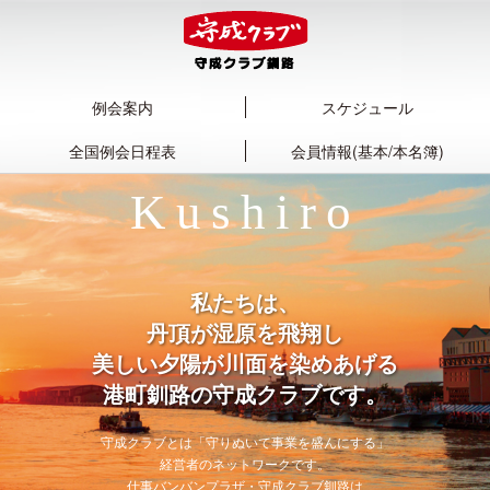
例会案内
スケジュール
全国例会日程表
会員情報(基本/本名簿)
Kushiro
私たちは、
丹頂が湿原を飛翔し
美しい夕陽が川面を染めあげる
港町釧路の守成クラブです。
守成クラブとは「守りぬいて事業を盛んにする」
経営者のネットワークです。
仕事バンバンプラザ・守成クラブ釧路は