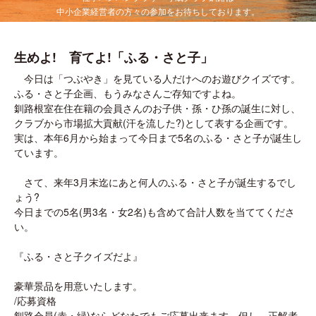
中小企業経営者の方々の参加をお待ちしております。
生めよ! 育てよ!「ふる・さと子」
今日は「つぶやき」を見ている人だけへのお遊びクイズです。
ふる・さと子企画、もうみなさんご存知ですよね。
釧路根室在住在籍の会員さんのお子供・孫・ひ孫の誕生に対し、
クラブから市場拡大貢献(汗を流した?)として表する企画です。
実は、本年6月から始まって今日まで5名のふる・さと子が誕生し
ています。
さて、来年3月末迄にあと何人のふる・さと子が誕生するでし
ょう?
今日までの5名(男3名・女2名)も含めて合計人数を当ててくださ
い。
『ふる・さと子クイズだよ』
豪華景品を用意いたします。
/応募資格
釧路会員(赤・緑)ならどなたでもご応募出来ます。但し、正解者