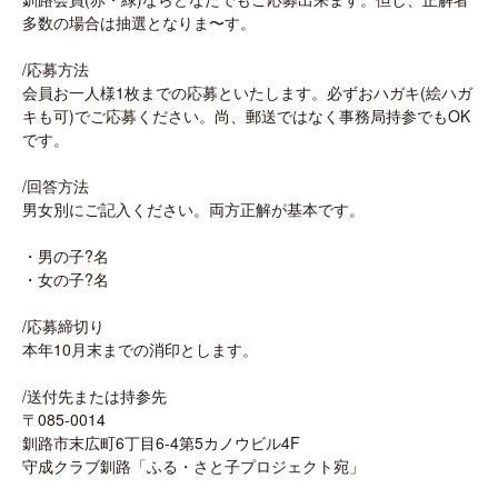
多数の場合は抽選となりま〜す。
/応募方法
会員お一人様1枚までの応募といたします。必ずおハガキ(絵ハガ
キも可)でご応募ください。尚、郵送ではなく事務局持参でもOK
です。
/回答方法
男女別にご記入ください。両方正解が基本です。
・男の子?名
・女の子?名
/応募締切り
本年10月末までの消印とします。
/送付先または持参先
〒085-0014
釧路市末広町6丁目6-4第5カノウビル4F
守成クラブ釧路「ふる・さと子プロジェクト宛」