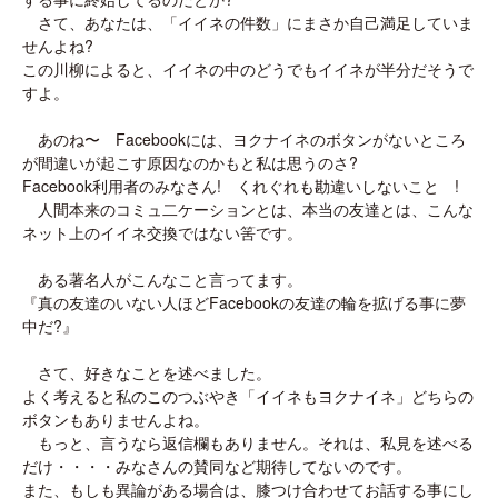
さて、あなたは、「イイネの件数」にまさか自己満足していま
せんよね?
この川柳によると、イイネの中のどうでもイイネが半分だそうで
すよ。
あのね〜 Facebookには、ヨクナイネのボタンがないところ
が間違いが起こす原因なのかもと私は思うのさ?
Facebook利用者のみなさん! くれぐれも勘違いしないこと !
人間本来のコミュ二ケーションとは、本当の友達とは、こんな
ネット上のイイネ交換ではない筈です。
ある著名人がこんなこと言ってます。
『真の友達のいない人ほどFacebookの友達の輪を拡げる事に夢
中だ?』
さて、好きなことを述べました。
よく考えると私のこのつぶやき「イイネもヨクナイネ」どちらの
ボタンもありませんよね。
もっと、言うなら返信欄もありません。それは、私見を述べる
だけ・・・・みなさんの賛同など期待してないのです。
また、もしも異論がある場合は、膝つけ合わせてお話する事にし