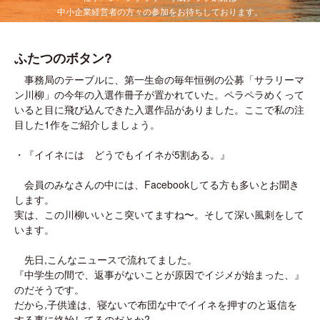
中小企業経営者の方々の参加をお待ちしております。
ふたつのボタン?
事務局のテーブルに、第一生命の毎年恒例の公募「サラリーマ
ン川柳」の今年の入選作冊子が置かれていた。ペラペラめくって
いると目に飛び込んできた入選作品がありました。ここで私の注
目した1作をご紹介しましょう。
・『イイネには どうでもイイネが5割ある。』
会員のみなさんの中には、Facebookしてる方も多いとお聞き
します。
実は、この川柳いいとこ突いてますね〜。そして深い風刺をして
います。
先日,こんなニュースで流れてました。
『中学生の間で、返事がないことが原因でイジメが始まった、』
のだそうです。
だから,子供達は、寝ないで布団な中でイイネを押すのと返信を
する事に終始してるのだとか?