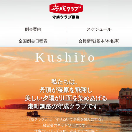
例会案内
スケジュール
全国例会日程表
会員情報(基本/本名簿)
Kushiro
私たちは、
丹頂が湿原を飛翔し
美しい夕陽が川面を染めあげる
港町釧路の守成クラブです。
守成クラブとは「守りぬいて事業を盛んにする」
経営者のネットワークです。
仕事バンバンプラザ・守成クラブ釧路は