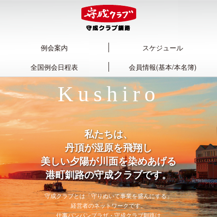
例会案内
スケジュール
全国例会日程表
会員情報(基本/本名簿)
Kushiro
私たちは、
丹頂が湿原を飛翔し
美しい夕陽が川面を染めあげる
港町釧路の守成クラブです。
守成クラブとは「守りぬいて事業を盛んにする」
経営者のネットワークです。
仕事バンバンプラザ・守成クラブ釧路は