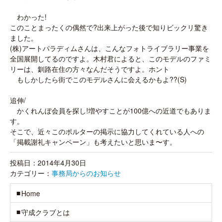
わかった!
このことまったくの偶然で?出来上がった後で知りビックリ驚き
ました。
(株)アートパラディムさんは、こんなフォトライブラリー事業を
全国展開してるのですよ。木村君によると、このモデルのファミ
リーは、釧路在住の方々なんだそうですよ。ホント
もしかしたら街でこのモデルさんに会えるかもよ??(S)
追伸/
かくれんぼ会員を探し!増やすことが100億への近道でもありま
す。
そこで、近々このポルターの掲示に協力してくれている人への
「掲載謝礼キャンペーン」も考えたいと思いま〜す。
投稿日：2014年4月30日
カテゴリー：
事務局からのお知らせ
Home
守成クラブとは