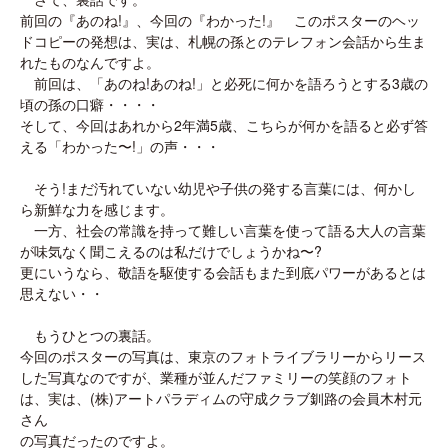
前回の『あのね!』、今回の『わかった!』 このポスターのヘッ
ドコピーの発想は、実は、札幌の孫とのテレフォン会話から生ま
れたものなんですよ。
前回は、「あのね!あのね!」と必死に何かを語ろうとする3歳の
頃の孫の口癖・・・・
そして、今回はあれから2年満5歳、こちらが何かを語ると必ず答
える「わかった〜!」の声・・・
そう!まだ汚れていない幼児や子供の発する言葉には、何かし
ら新鮮な力を感じます。
一方、社会の常識を持って難しい言葉を使って語る大人の言葉
が味気なく聞こえるのは私だけでしょうかね〜?
更にいうなら、敬語を駆使する会話もまた到底パワーがあるとは
思えない・・
もうひとつの裏話。
今回のポスターの写真は、東京のフォトライブラリーからリース
した写真なのですが、業種が並んだファミリーの笑顔のフォト
は、実は、(株)アートパラディムの守成クラブ釧路の会員木村元
さん
の写真だったのですよ。