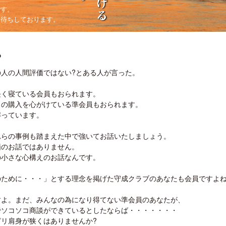
です。
お待ちしております。
?
人の人間評価ではない?とある人が言った。
く寝ている会員もおられます。
らの購入を心がけている準会員もおられます。
解っています。
らの事例も踏まえた中で強いてお話いたしましょう。
価のお話ではありません。
の小さな心構えのお話なんです。
のために・・・」とする理念を掲げた守成クラブのあなたも会員ですよね
よ。まだ、みんなの為になり得てない準会員のあなたが、
でソコソコ商談ができているとしたならば・・・・・・・
リ肩身が狭くはありませんか?