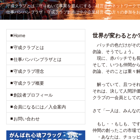
守成クラブとは「守りぬいて事業を盛んにする」
経営者のネットワーク
仕事バンバンプラザ・守成クラブ釧路は
中小企業経営者の方々の参加を
世界が変わるとか
Home
バッチの色だけがその
守成クラブとは
勿論、そうでしょう。
現に、赤バッチでも長
仕事バンバンプラザとは
そして、いつも仲間か
守成クラブ理念
勿論、そのことは重々
守成クラブ概要
解っていて、且つそれ
それは、決して人間評
創設者プロフィール
クラブの一会員として
会員になるには／入会案内
さて「一人は、みんな
お問い合わせ
もし・・もしも、です
仲間の創ったこの市場
・あなたは、チョッピ