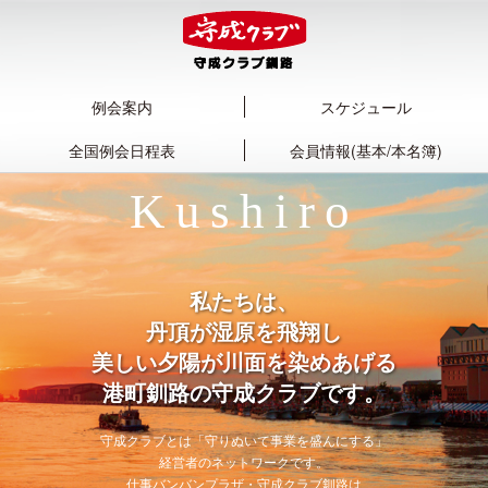
例会案内
スケジュール
全国例会日程表
会員情報(基本/本名簿)
Kushiro
私たちは、
丹頂が湿原を飛翔し
美しい夕陽が川面を染めあげる
港町釧路の守成クラブです。
守成クラブとは「守りぬいて事業を盛んにする」
経営者のネットワークです。
仕事バンバンプラザ・守成クラブ釧路は