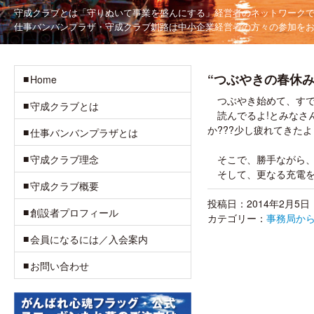
守成クラブとは「守りぬいて事業を盛んにする」
経営者のネットワーク
仕事バンバンプラザ・守成クラブ釧路は
中小企業経営者の方々の参加を
“つぶやきの春休み
Home
つぶやき始めて、すで
守成クラブとは
読んでるよ!とみなさ
か???少し疲れてきた
仕事バンバンプラザとは
守成クラブ理念
そこで、勝手ながら、
そして、更なる充電をし
守成クラブ概要
投稿日：2014年2月5日
創設者プロフィール
カテゴリー：
事務局か
会員になるには／入会案内
お問い合わせ